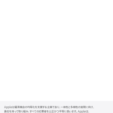
A
p
Appleは雇用機会の均等化を支援する企業であり、一体性と多様性の実現に向け、
p
責任を持って取り組み、すべての応募者を公正かつ平等に扱います。Appleは、