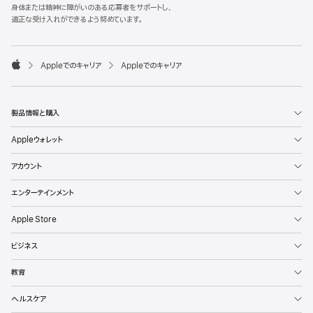
l
身体または精神に障がいのある応募者をサポートし、
e
適正な受け入れができるよう努めています。
F
o
o

Appleでのキャリア
Appleでのキャリア
t
A
e
p
r
p
l
製品情報と購入
e
Appleウォレット
アカウント
エンターテインメント
Apple Store
ビジネス
教育
ヘルスケア