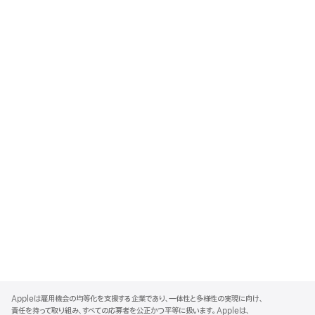
A
p
Appleは雇用機会の均等化を支援する企業であり、一体性と多様性の実現に向け、
p
責任を持って取り組み、すべての応募者を公正かつ平等に扱います。Appleは、