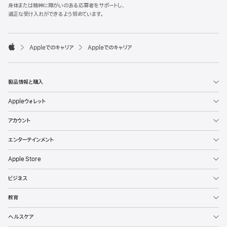
l
身体または精神に障がいのある応募者をサポートし、
e
適正な受け入れができるよう努めています。
F
o
o

Appleでのキャリア
Appleでのキャリア
t
A
e
p
r
p
l
製品情報と購入
e
Appleウォレット
アカウント
エンターテインメント
Apple Store
ビジネス
教育
ヘルスケア