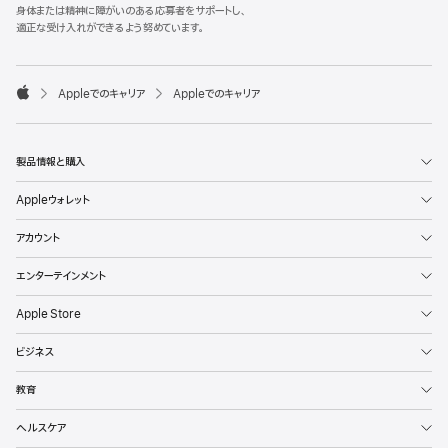
l
身体または精神に障がいのある応募者をサポートし、
e
適正な受け入れができるよう努めています。
F
o
o

Appleでのキャリア
Appleでのキャリア
t
A
e
p
r
p
l
製品情報と購入
e
Appleウォレット
アカウント
エンターテインメント
Apple Store
ビジネス
教育
ヘルスケア