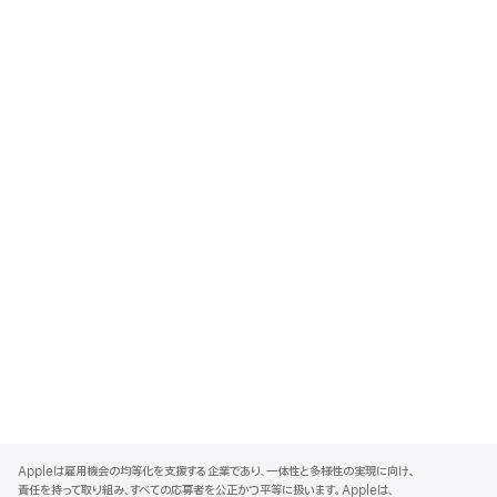
A
p
Appleは雇用機会の均等化を支援する企業であり、一体性と多様性の実現に向け、
p
責任を持って取り組み、すべての応募者を公正かつ平等に扱います。Appleは、