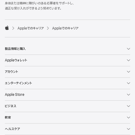
l
身体または精神に障がいのある応募者をサポートし、
e
適正な受け入れができるよう努めています。
F
o
o

Appleでのキャリア
Appleでのキャリア
t
A
e
p
r
p
l
製品情報と購入
e
Appleウォレット
アカウント
エンターテインメント
Apple Store
ビジネス
教育
ヘルスケア