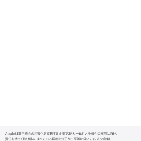
A
p
Appleは雇用機会の均等化を支援する企業であり、一体性と多様性の実現に向け、
p
責任を持って取り組み、すべての応募者を公正かつ平等に扱います。Appleは、