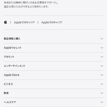
l
身体または精神に障がいのある応募者をサポートし、
e
適正な受け入れができるよう努めています。
F
o
o

Appleでのキャリア
Appleでのキャリア
t
A
e
p
r
p
l
製品情報と購入
e
Appleウォレット
アカウント
エンターテインメント
Apple Store
ビジネス
教育
ヘルスケア