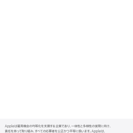
A
p
Appleは雇用機会の均等化を支援する企業であり、一体性と多様性の実現に向け、
p
責任を持って取り組み、すべての応募者を公正かつ平等に扱います。Appleは、