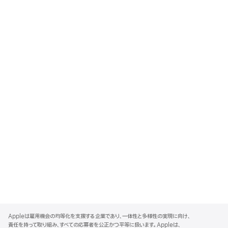
A
p
Appleは雇用機会の均等化を支援する企業であり、一体性と多様性の実現に向け、
p
責任を持って取り組み、すべての応募者を公正かつ平等に扱います。Appleは、