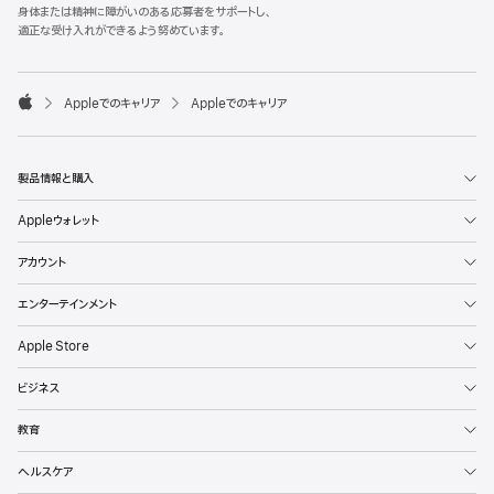
l
身体または精神に障がいのある応募者をサポートし、
e
適正な受け入れができるよう努めています。
F
o
o

Appleでのキャリア
Appleでのキャリア
t
A
e
p
r
p
l
製品情報と購入
e
Appleウォレット
アカウント
エンターテインメント
Apple Store
ビジネス
教育
ヘルスケア