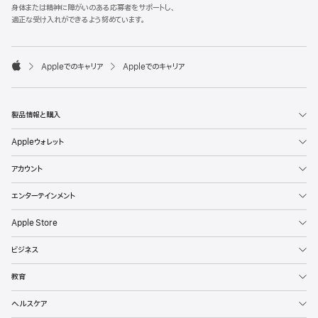
l
身体または精神に障がいのある応募者をサポートし、
e
適正な受け入れができるよう努めています。
F
o
o

Appleでのキャリア
Appleでのキャリア
t
A
e
p
r
p
l
製品情報と購入
e
Appleウォレット
アカウント
エンターテインメント
Apple Store
ビジネス
教育
ヘルスケア