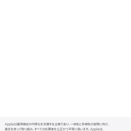
A
p
Appleは雇用機会の均等化を支援する企業であり、一体性と多様性の実現に向け、
p
責任を持って取り組み、すべての応募者を公正かつ平等に扱います。Appleは、