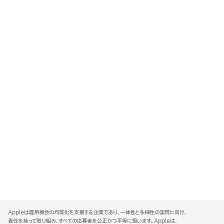
A
p
Appleは雇用機会の均等化を支援する企業であり、一体性と多様性の実現に向け、
p
責任を持って取り組み、すべての応募者を公正かつ平等に扱います。Appleは、