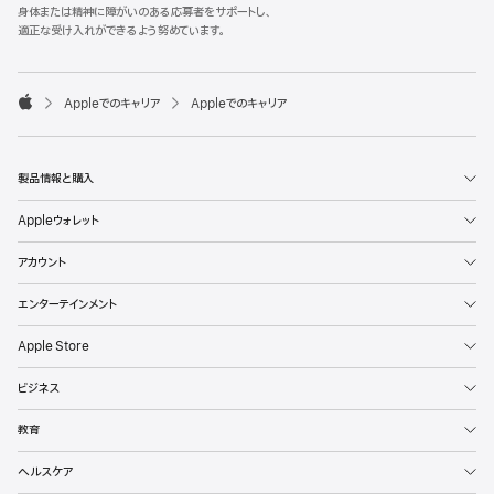
l
身体または精神に障がいのある応募者をサポートし、
e
適正な受け入れができるよう努めています。
F
o
o

Appleでのキャリア
Appleでのキャリア
t
A
e
p
r
p
l
製品情報と購入
e
Appleウォレット
アカウント
エンターテインメント
Apple Store
ビジネス
教育
ヘルスケア