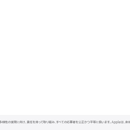
と多様性の実現に向け、責任を持って取り組み、すべての応募者を公正かつ平等に扱います。Appleは、