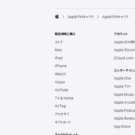
l
e
F

Appleでのキャリア
Appleでのキャリア
o
A
o
p
t
p
e
製品情報と購入
アカウント
l
r
e
ストア
Apple IDの管
Mac
Apple Stor
iPad
iCloud.com
iPhone
エンターテイン
Watch
Apple One
Vision
Apple TV+
AirPods
Apple Music
TV & Home
Apple Arcad
AirTag
Apple Podca
アクセサリ
Apple Books
ギフトカード
App Store
Appleウォレット