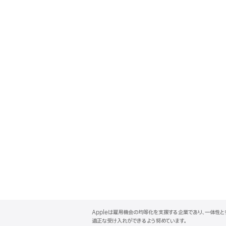
A
p
Appleは雇用機会の均等化を支援する企業であり、一体性
p
適正な受け入れができるよう努めています。