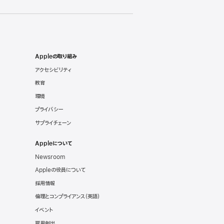
Appleの取り組み
アクセシビリティ
教育
環境
プライバシー
サプライチェーン
Appleについて
Newsroom
Appleの役員について
採用情報
倫理とコンプライアンス
（英語）
イベント
雇用創出