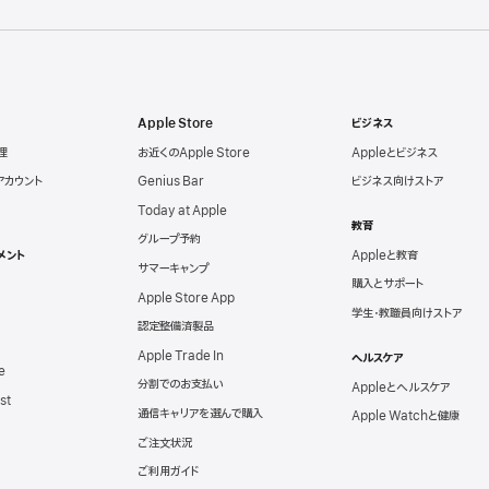
Apple Store
ビジネス
理
お近くのApple Store
Appleとビジネス
eアカウント
Genius Bar
ビジネス向けストア
Today at Apple
教育
グループ予約
メント
Appleと教育
サマーキャンプ
購入とサポート
Apple Store App
学生・教職員向けストア
認定整備済製品
Apple Trade In
ヘルスケア
e
分割でのお支払い
Appleとヘルスケア
st
通信キャリアを選んで購入
Apple Watchと健康
ご注文状況
ご利用ガイド