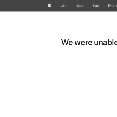
Apple
ストア
Mac
iPad
iPhon
We were unable 