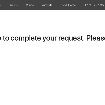
e
Watch
Vision
AirPods
TV & Home
エンターテインメン
to complete your request. Please 