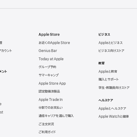
Apple Store
ビジネス
理
お近くのApple Store
Appleとビジネス
eアカウント
Genius Bar
ビジネス向けストア
Today at Apple
教育
グループ予約
メント
Appleと教育
サマーキャンプ
購入とサポート
Apple Store App
学生・教職員向けストア
認定整備済製品
Apple Trade In
ヘルスケア
e
分割でのお支払い
Appleとヘルスケア
st
通信キャリアを選んで購入
Apple Watchと健康
ご注文状況
ご利用ガイド