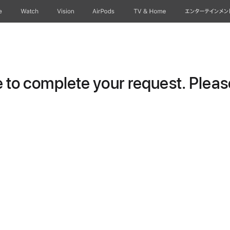
e
Watch
Vision
AirPods
TV & Home
エンターテインメン
to complete your request. Please 