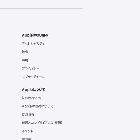
Appleの取り組み
アクセシビリティ
教育
環境
プライバシー
サプライチェーン
Appleについて
Newsroom
Appleの役員について
採用情報
倫理とコンプライアンス
（英語）
イベント
雇用創出