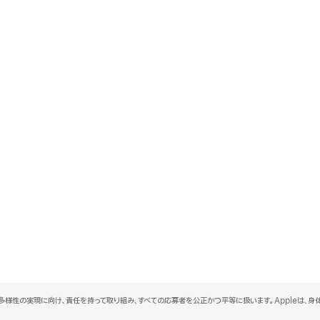
と多様性の実現に向け、責任を持って取り組み、すべての応募者を公正かつ平等に扱います。Appleは、