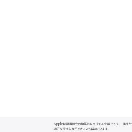
A
p
Appleは雇用機会の均等化を支援する企業であり、一体性
p
適正な受け入れができるよう努めています。