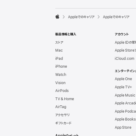
l
e
F

Appleでのキャリア
Appleでのキャリア
o
A
o
p
t
p
e
製品情報と購入
アカウント
l
r
e
ストア
Apple IDの管
Mac
Apple Stor
iPad
iCloud.com
iPhone
エンターテイン
Watch
Apple One
Vision
Apple TV+
AirPods
Apple Music
TV & Home
Apple Arcad
AirTag
Apple Podca
アクセサリ
Apple Books
ギフトカード
App Store
Appleウォレット