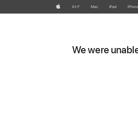
Apple
ストア
Mac
iPad
iPhon
We were unable 