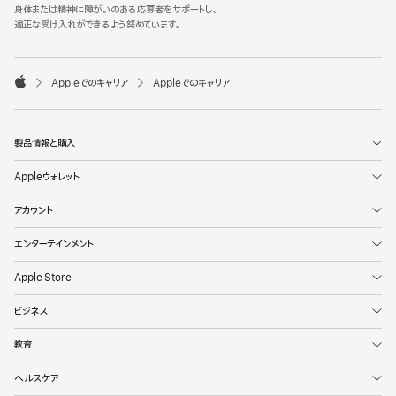
l
身体または精神に障がいのある応募者をサポートし、
e
適正な受け入れができるよう努めています。
F
o
o

Appleでのキャリア
Appleでのキャリア
t
A
e
p
r
p
l
製品情報と購入
e
Appleウォレット
アカウント
エンターテインメント
Apple Store
ビジネス
教育
ヘルスケア