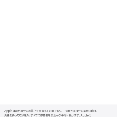
A
p
Appleは雇用機会の均等化を支援する企業であり、一体性と多様性の実現に向け、
p
責任を持って取り組み、すべての応募者を公正かつ平等に扱います。Appleは、