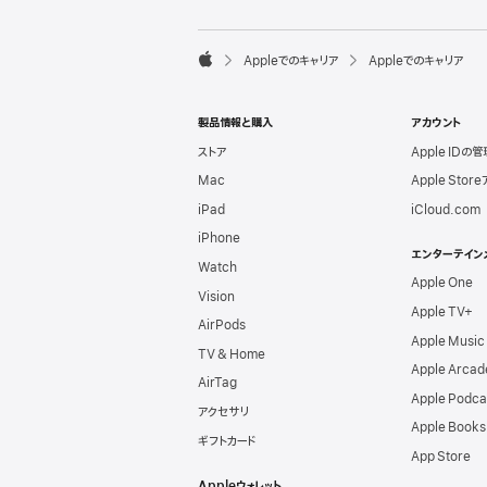
l
e
F

Appleでのキャリア
Appleでのキャリア
o
A
o
p
t
p
e
製品情報と購入
アカウント
l
r
e
ストア
Apple IDの管
Mac
Apple Stor
iPad
iCloud.com
iPhone
エンターテイン
Watch
Apple One
Vision
Apple TV+
AirPods
Apple Music
TV & Home
Apple Arcad
AirTag
Apple Podca
アクセサリ
Apple Books
ギフトカード
App Store
Appleウォレット