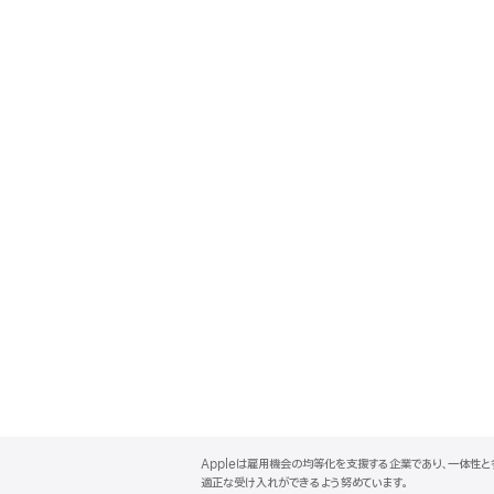
A
p
Appleは雇用機会の均等化を支援する企業であり、一体性
p
適正な受け入れができるよう努めています。