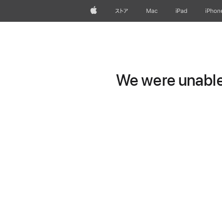
Apple
ストア
Mac
iPad
iPhon
We were unable 