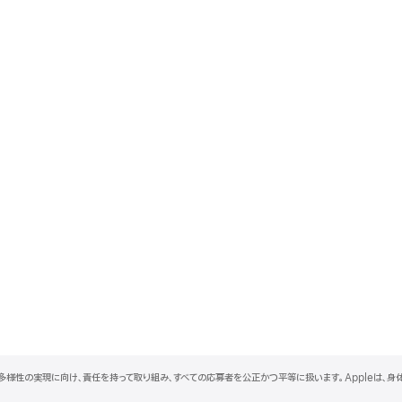
と多様性の実現に向け、責任を持って取り組み、すべての応募者を公正かつ平等に扱います。Appleは、