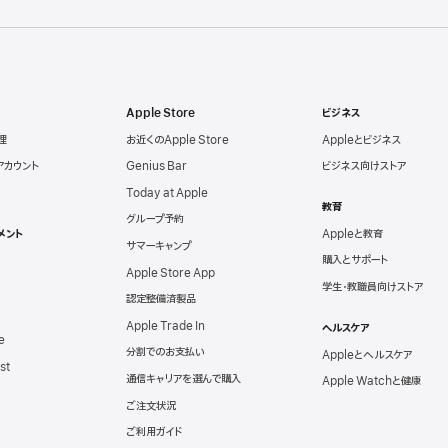
Apple Store
ビジネス
理
お近くのApple Store
Appleとビジネス
eアカウント
Genius Bar
ビジネス向けストア
Today at Apple
教育
グループ予約
メント
Appleと教育
サマーキャンプ
購入とサポート
Apple Store App
学生・教職員向けストア
認定整備済製品
Apple Trade In
ヘルスケア
e
分割でのお支払い
Appleとヘルスケア
st
通信キャリアを選んで購入
Apple Watchと健康
ご注文状況
ご利用ガイド