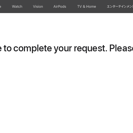
e
Watch
Vision
AirPods
TV & Home
エンターテインメン
to complete your request. Please 