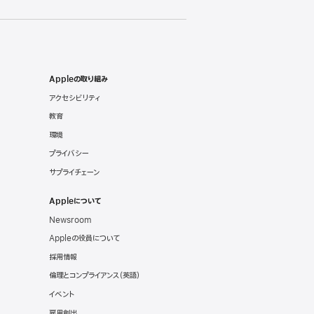
Appleの取り組み
アクセシビリティ
教育
環境
プライバシー
サプライチェーン
Appleについて
Newsroom
Appleの役員について
採用情報
倫理とコンプライアンス
（英語）
イベント
雇用創出