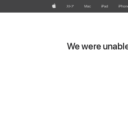
Apple
ストア
Mac
iPad
iPhon
We were unable 