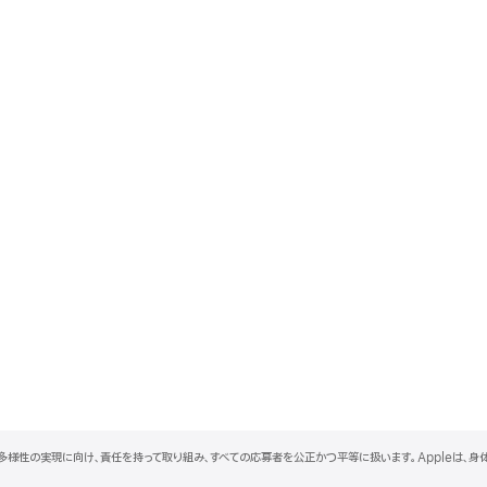
と多様性の実現に向け、責任を持って取り組み、すべての応募者を公正かつ平等に扱います。Appleは、