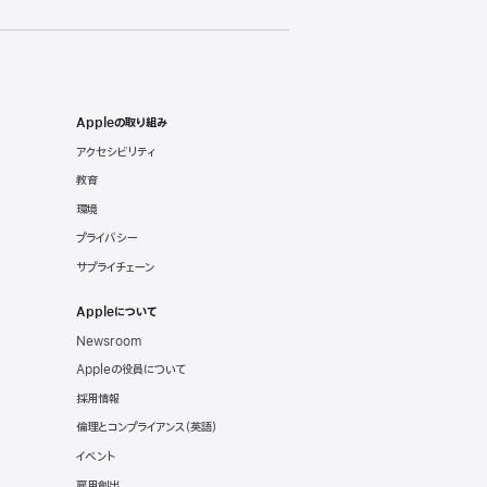
Appleの取り組み
アクセシビリティ
教育
環境
プライバシー
サプライチェーン
Appleについて
Newsroom
Appleの役員について
採用情報
倫理とコンプライアンス
（英語）
イベント
雇用創出