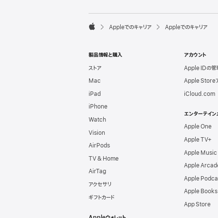
l
e
F

Appleでのキャリア
Appleでのキャリア
o
A
o
p
t
p
e
製品情報と購入
アカウント
l
r
e
ストア
Apple IDの管
Mac
Apple Stor
iPad
iCloud.com
iPhone
エンターテイン
Watch
Apple One
Vision
Apple TV+
AirPods
Apple Music
TV & Home
Apple Arcad
AirTag
Apple Podca
アクセサリ
Apple Books
ギフトカード
App Store
Appleウォレット