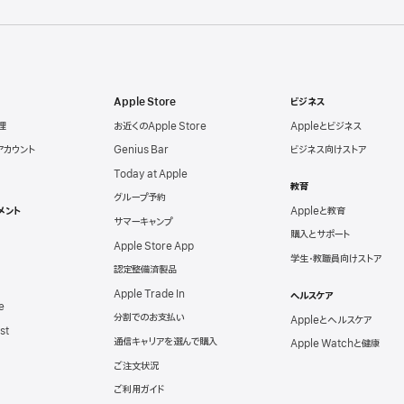
Apple Store
ビジネス
理
お近くのApple Store
Appleとビジネス
eアカウント
Genius Bar
ビジネス向けストア
Today at Apple
教育
グループ予約
メント
Appleと教育
サマーキャンプ
購入とサポート
Apple Store App
学生・教職員向けストア
認定整備済製品
Apple Trade In
ヘルスケア
e
分割でのお支払い
Appleとヘルスケア
st
通信キャリアを選んで購入
Apple Watchと健康
ご注文状況
ご利用ガイド