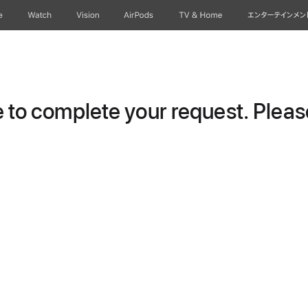
e
Watch
Vision
AirPods
TV & Home
エンターテインメン
to complete your request. Please 