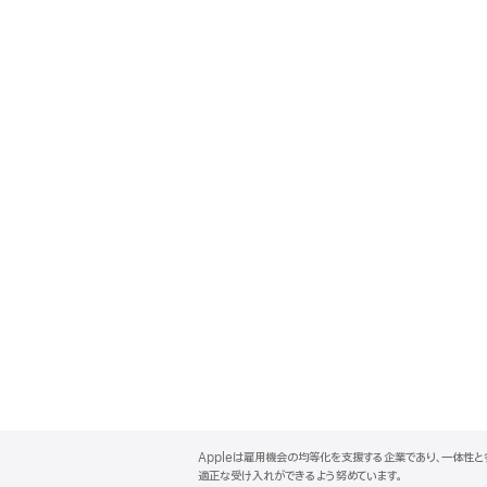
A
p
Appleは雇用機会の均等化を支援する企業であり、一体性
p
適正な受け入れができるよう努めています。