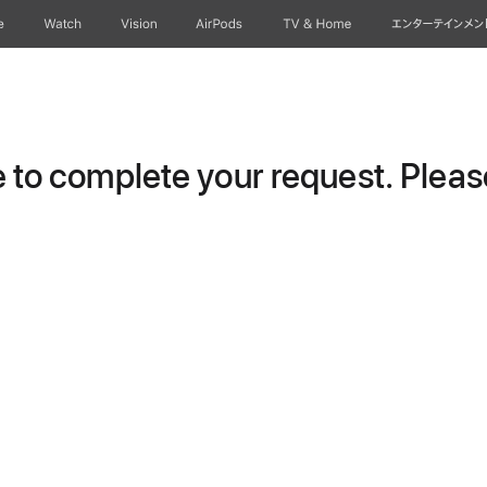
e
Watch
Vision
AirPods
TV & Home
エンターテインメン
to complete your request. Please 