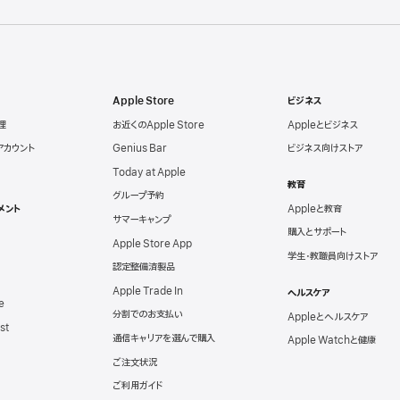
Apple Store
ビジネス
理
お近くのApple Store
Appleとビジネス
eアカウント
Genius Bar
ビジネス向けストア
Today at Apple
教育
グループ予約
メント
Appleと教育
サマーキャンプ
購入とサポート
Apple Store App
学生・教職員向けストア
認定整備済製品
Apple Trade In
ヘルスケア
e
分割でのお支払い
Appleとヘルスケア
st
通信キャリアを選んで購入
Apple Watchと健康
ご注文状況
ご利用ガイド