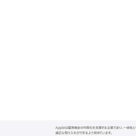
A
p
Appleは雇用機会の均等化を支援する企業であり、一体性
p
適正な受け入れができるよう努めています。