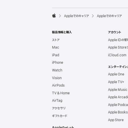
l
e
F

Appleでのキャリア
Appleでのキャリア
o
A
o
p
t
p
e
製品情報と購入
アカウント
l
r
e
ストア
Apple IDの管
Mac
Apple Stor
iPad
iCloud.com
iPhone
エンターテイン
Watch
Apple One
Vision
Apple TV+
AirPods
Apple Music
TV & Home
Apple Arcad
AirTag
Apple Podca
アクセサリ
Apple Books
ギフトカード
App Store
Appleウォレット