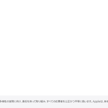
と多様性の実現に向け、責任を持って取り組み、すべての応募者を公正かつ平等に扱います。Appleは、