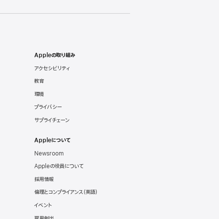
Appleの取り組み
アクセシビリティ
教育
環境
プライバシー
サプライチェーン
Appleについて
Newsroom
Appleの役員について
採用情報
倫理とコンプライアンス
（英語）
イベント
雇用創出