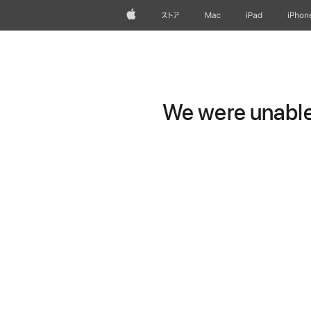
Apple
ストア
Mac
iPad
iPhon
We were unable 