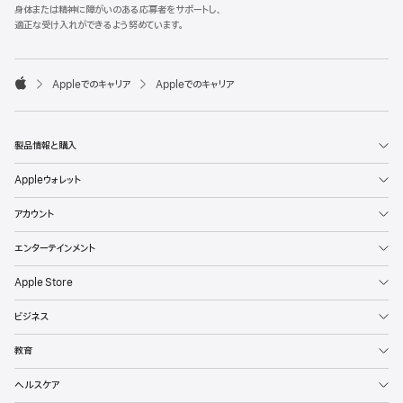
l
身体または精神に障がいのある応募者をサポートし、
e
適正な受け入れができるよう努めています。
F
o
o

Appleでのキャリア
Appleでのキャリア
t
A
e
p
r
p
l
製品情報と購入
e
Appleウォレット
アカウント
エンターテインメント
Apple Store
ビジネス
教育
ヘルスケア