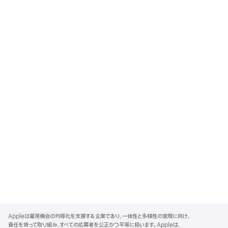
A
p
Appleは雇用機会の均等化を支援する企業であり、一体性と多様性の実現に向け、
p
責任を持って取り組み、すべての応募者を公正かつ平等に扱います。Appleは、