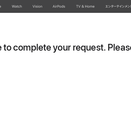
e
Watch
Vision
AirPods
TV & Home
エンターテインメン
to complete your request. Please 