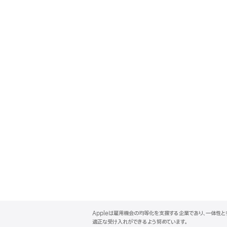
A
p
Appleは雇用機会の均等化を支援する企業であり、一体性
p
適正な受け入れができるよう努めています。