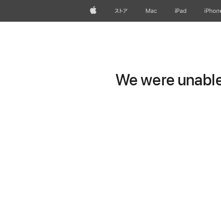
Apple
ストア
Mac
iPad
iPhon
We were unable 