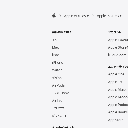
l
e
F

Appleでのキャリア
Appleでのキャリア
o
A
o
p
t
p
e
製品情報と購入
アカウント
l
r
e
ストア
Apple IDの管
Mac
Apple Stor
iPad
iCloud.com
iPhone
エンターテイン
Watch
Apple One
Vision
Apple TV+
AirPods
Apple Music
TV & Home
Apple Arcad
AirTag
Apple Podca
アクセサリ
Apple Books
ギフトカード
App Store
Appleウォレット