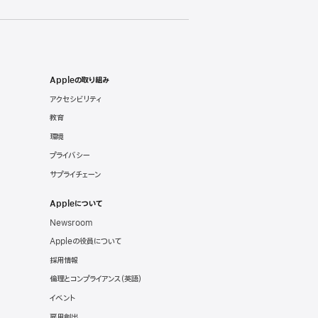
Appleの取り組み
アクセシビリティ
教育
環境
プライバシー
サプライチェーン
Appleについて
Newsroom
Appleの役員について
採用情報
倫理とコンプライアンス
（英語）
イベント
雇用創出