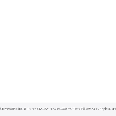
と多様性の実現に向け、責任を持って取り組み、すべての応募者を公正かつ平等に扱います。Appleは、