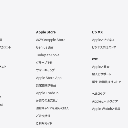
Apple Store
ビジネス
理
お近くのApple Store
Appleとビジネス
eアカウント
Genius Bar
ビジネス向けストア
Today at Apple
教育
グループ予約
メント
Appleと教育
サマーキャンプ
購入とサポート
Apple Store App
学生・教職員向けストア
認定整備済製品
Apple Trade In
ヘルスケア
e
分割でのお支払い
Appleとヘルスケア
st
通信キャリアを選んで購入
Apple Watchと健康
ご注文状況
ご利用ガイド