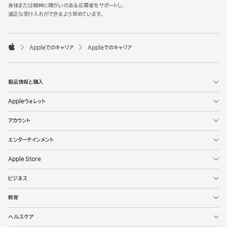
l
身体または精神に障がいのある応募者をサポートし、
e
適正な受け入れができるよう努めています。
F
o
o

Appleでのキャリア
Appleでのキャリア
t
A
e
p
r
p
l
製品情報と購入
e
Appleウォレット
アカウント
エンターテインメント
Apple Store
ビジネス
教育
ヘルスケア