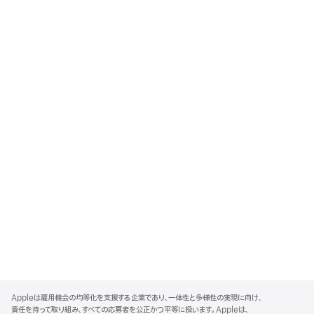
A
p
Appleは雇用機会の均等化を支援する企業であり、一体性と多様性の実現に向け、
p
責任を持って取り組み、すべての応募者を公正かつ平等に扱います。Appleは、