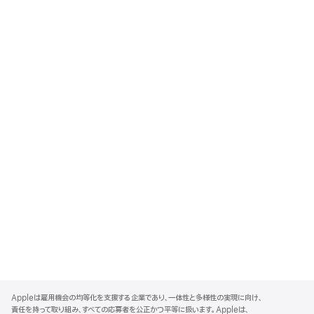
A
p
Appleは雇用機会の均等化を支援する企業であり、一体性と多様性の実現に向け、
p
責任を持って取り組み、すべての応募者を公正かつ平等に扱います。Appleは、