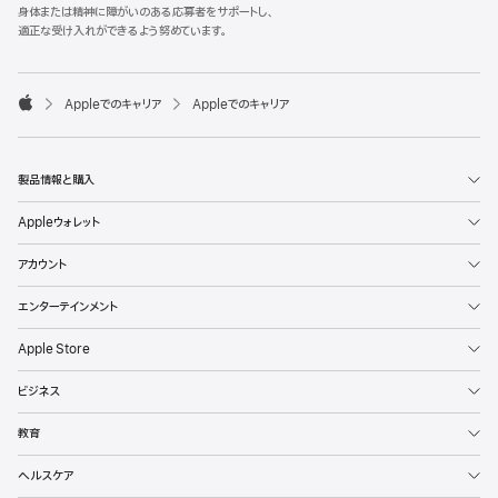
l
身体または精神に障がいのある応募者をサポートし、
e
適正な受け入れができるよう努めています。
F
o
o

Appleでのキャリア
Appleでのキャリア
t
A
e
p
r
p
l
製品情報と購入
e
Appleウォレット
アカウント
エンターテインメント
Apple Store
ビジネス
教育
ヘルスケア