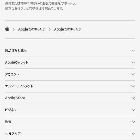
l
身体または精神に障がいのある応募者をサポートし、
e
適正な受け入れができるよう努めています。
F
o
o

Appleでのキャリア
Appleでのキャリア
t
A
e
p
r
p
l
製品情報と購入
e
Appleウォレット
アカウント
エンターテインメント
Apple Store
ビジネス
教育
ヘルスケア