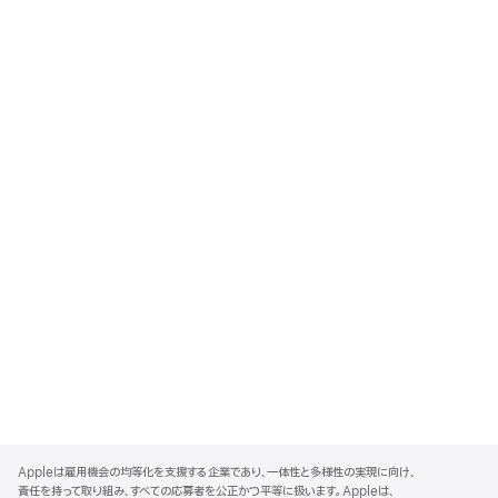
A
p
Appleは雇用機会の均等化を支援する企業であり、一体性と多様性の実現に向け、
p
責任を持って取り組み、すべての応募者を公正かつ平等に扱います。Appleは、