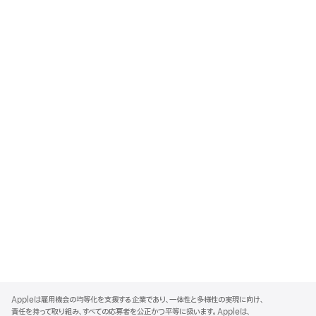
A
p
Appleは雇用機会の均等化を支援する企業であり、一体性と多様性の実現に向け、
p
責任を持って取り組み、すべての応募者を公正かつ平等に扱います。Appleは、