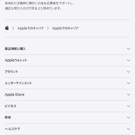
l
身体または精神に障がいのある応募者をサポートし、
e
適正な受け入れができるよう努めています。
F
o
o

Appleでのキャリア
Appleでのキャリア
t
A
e
p
r
p
l
製品情報と購入
e
Appleウォレット
アカウント
エンターテインメント
Apple Store
ビジネス
教育
ヘルスケア