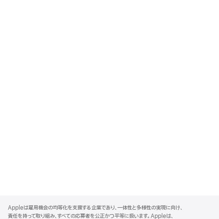
A
p
Appleは雇用機会の均等化を支援する企業であり、一体性と多様性の実現に向け、
p
責任を持って取り組み、すべての応募者を公正かつ平等に扱います。Appleは、