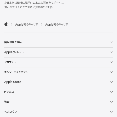
l
身体または精神に障がいのある応募者をサポートし、
e
適正な受け入れができるよう努めています。
F
o
o

Appleでのキャリア
Appleでのキャリア
t
A
e
p
r
p
l
製品情報と購入
e
Appleウォレット
アカウント
エンターテインメント
Apple Store
ビジネス
教育
ヘルスケア