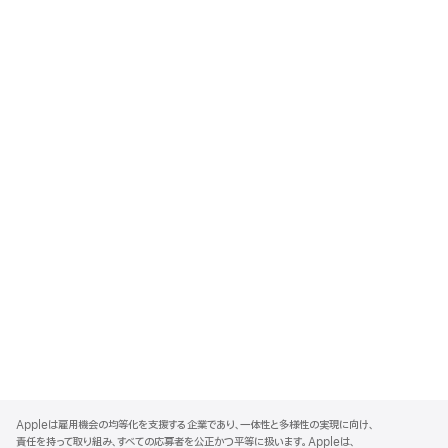
A
p
Appleは雇用機会の均等化を支援する企業であり、一体性と多様性の実現に向け、
p
責任を持って取り組み、すべての応募者を公正かつ平等に扱います。Appleは、