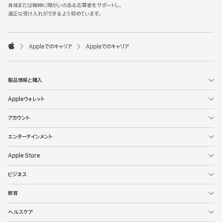
l
身体または精神に障がいのある応募者をサポートし、
e
適正な受け入れができるよう努めています。
F
o
o

Appleでのキャリア
Appleでのキャリア
t
A
e
p
r
p
l
製品情報と購入
e
Appleウォレット
アカウント
エンターテインメント
Apple Store
ビジネス
教育
ヘルスケア