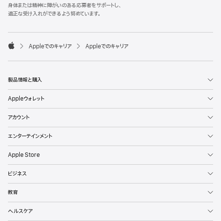
l
身体または精神に障がいのある応募者をサポートし、
e
適正な受け入れができるよう努めています。
F
o
o

Appleでのキャリア
Appleでのキャリア
t
A
e
p
r
p
l
製品情報と購入
e
Appleウォレット
アカウント
エンターテインメント
Apple Store
ビジネス
教育
ヘルスケア