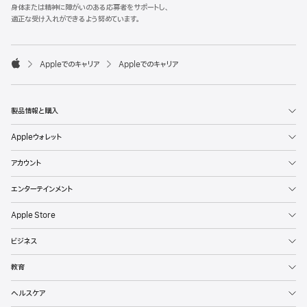
l
身体または精神に障がいのある応募者をサポートし、
e
適正な受け入れができるよう努めています。
F
o
o

Appleでのキャリア
Appleでのキャリア
t
A
e
p
r
p
l
製品情報と購入
e
Appleウォレット
アカウント
エンターテインメント
Apple Store
ビジネス
教育
ヘルスケア