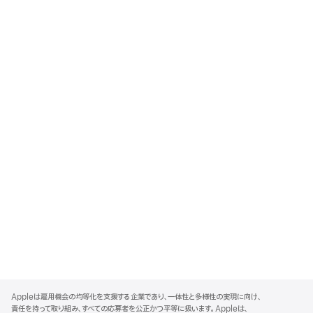
A
p
Appleは雇用機会の均等化を支援する企業であり、一体性と多様性の実現に向け、
p
責任を持って取り組み、すべての応募者を公正かつ平等に扱います。Appleは、