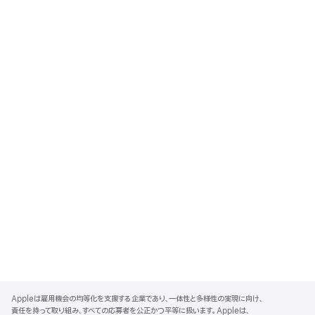
A
p
Appleは雇用機会の均等化を支援する企業であり、一体性と多様性の実現に向け、
p
責任を持って取り組み、すべての応募者を公正かつ平等に扱います。Appleは、