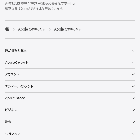
l
身体または精神に障がいのある応募者をサポートし、
e
適正な受け入れができるよう努めています。
F
o
o

Appleでのキャリア
Appleでのキャリア
t
A
e
p
r
p
l
製品情報と購入
e
Appleウォレット
アカウント
エンターテインメント
Apple Store
ビジネス
教育
ヘルスケア