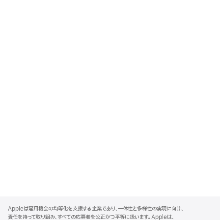
A
p
Appleは雇用機会の均等化を支援する企業であり、一体性と多様性の実現に向け、
p
責任を持って取り組み、すべての応募者を公正かつ平等に扱います。Appleは、