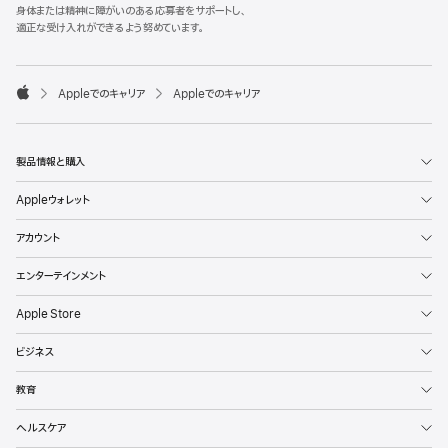
l
身体または精神に障がいのある応募者をサポートし、
e
適正な受け入れができるよう努めています。
F
o
o

Appleでのキャリア
Appleでのキャリア
t
A
e
p
r
p
l
製品情報と購入
e
Appleウォレット
アカウント
エンターテインメント
Apple Store
ビジネス
教育
ヘルスケア