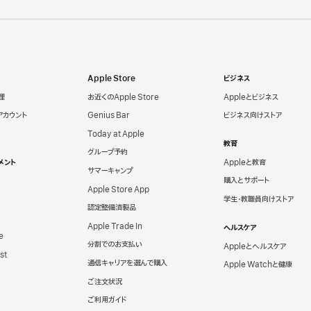
Apple Store
ビジネス
理
お近くのApple Store
Appleとビジネス
eアカウント
Genius Bar
ビジネス向けストア
Today at Apple
教育
グループ予約
メント
Appleと教育
サマーキャンプ
購入とサポート
Apple Store App
学生・教職員向けストア
認定整備済製品
Apple Trade In
ヘルスケア
e
分割でのお支払い
Appleとヘルスケア
st
通信キャリアを選んで購入
Apple Watchと健康
ご注文状況
ご利用ガイド