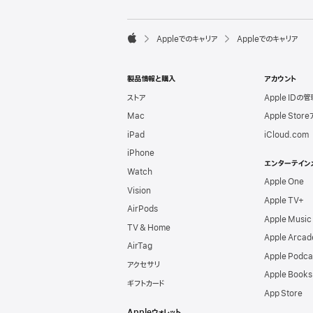
l
e
F

Appleでのキャリア
Appleでのキャリア
o
A
o
p
t
p
e
製品情報と購入
アカウント
l
r
e
ストア
Apple IDの管
Mac
Apple Stor
iPad
iCloud.com
iPhone
エンターテイン
Watch
Apple One
Vision
Apple TV+
AirPods
Apple Music
TV & Home
Apple Arcad
AirTag
Apple Podca
アクセサリ
Apple Books
ギフトカード
App Store
Appleウォレット