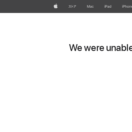
Apple
ストア
Mac
iPad
iPhon
We were unable 