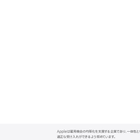
A
p
Appleは雇用機会の均等化を支援する企業であり、一体性
p
適正な受け入れができるよう努めています。