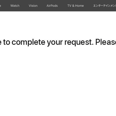
e
Watch
Vision
AirPods
TV & Home
エンターテインメン
to complete your request. Please 