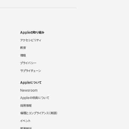
Appleの取り組み
アクセシビリティ
教育
環境
プライバシー
サプライチェーン
Appleについて
Newsroom
Appleの役員について
採用情報
倫理とコンプライアンス
（英語）
イベント
雇用創出