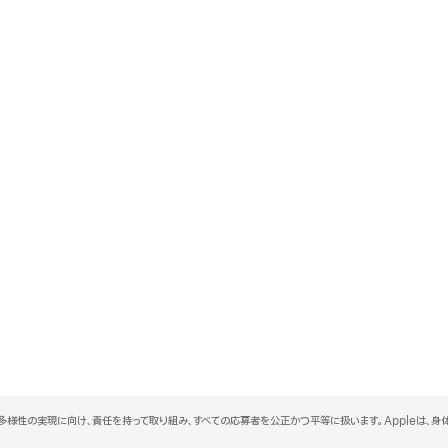
と多様性の実現に向け、責任を持って取り組み、すべての応募者を公正かつ平等に扱います。Appleは、