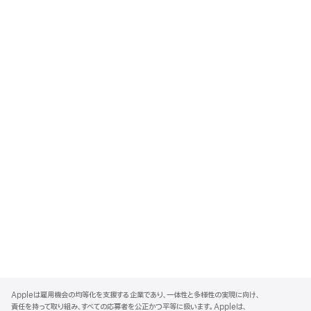
A
p
Appleは雇用機会の均等化を支援する企業であり、一体性と多様性の実現に向け、
p
責任を持って取り組み、すべての応募者を公正かつ平等に扱います。Appleは、