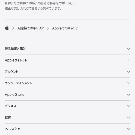
l
身体または精神に障がいのある応募者をサポートし、
e
適正な受け入れができるよう努めています。
F
o
o

Appleでのキャリア
Appleでのキャリア
t
A
e
p
r
p
l
製品情報と購入
e
Appleウォレット
アカウント
エンターテインメント
Apple Store
ビジネス
教育
ヘルスケア