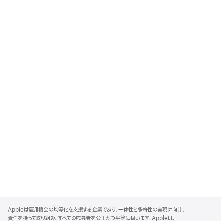
A
p
Appleは雇用機会の均等化を支援する企業であり、一体性と多様性の実現に向け、
p
責任を持って取り組み、すべての応募者を公正かつ平等に扱います。Appleは、