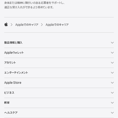
l
身体または精神に障がいのある応募者をサポートし、
e
適正な受け入れができるよう努めています。
F
o
o

Appleでのキャリア
Appleでのキャリア
t
A
e
p
r
p
l
製品情報と購入
e
Appleウォレット
アカウント
エンターテインメント
Apple Store
ビジネス
教育
ヘルスケア