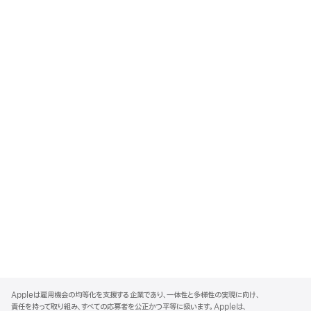
A
p
Appleは雇用機会の均等化を支援する企業であり、一体性と多様性の実現に向け、
p
責任を持って取り組み、すべての応募者を公正かつ平等に扱います。Appleは、