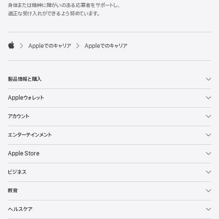
l
身体または精神に障がいのある応募者をサポートし、
e
適正な受け入れができるよう努めています。
F
o
o

Appleでのキャリア
Appleでのキャリア
t
A
e
p
r
p
l
製品情報と購入
e
Appleウォレット
アカウント
エンターテインメント
Apple Store
ビジネス
教育
ヘルスケア