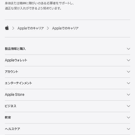
l
身体または精神に障がいのある応募者をサポートし、
e
適正な受け入れができるよう努めています。
F
o
o

Appleでのキャリア
Appleでのキャリア
t
A
e
p
r
p
l
製品情報と購入
e
Appleウォレット
アカウント
エンターテインメント
Apple Store
ビジネス
教育
ヘルスケア