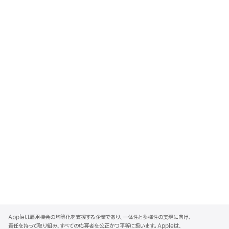
A
p
Appleは雇用機会の均等化を支援する企業であり、一体性と多様性の実現に向け、
p
責任を持って取り組み、すべての応募者を公正かつ平等に扱います。Appleは、