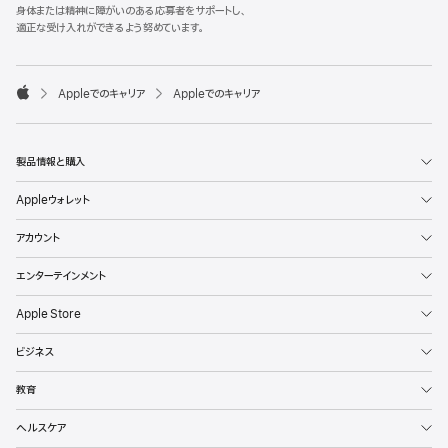
l
身体または精神に障がいのある応募者をサポートし、
e
適正な受け入れができるよう努めています。
F
o
o

Appleでのキャリア
Appleでのキャリア
t
A
e
p
r
p
l
製品情報と購入
e
Appleウォレット
アカウント
エンターテインメント
Apple Store
ビジネス
教育
ヘルスケア