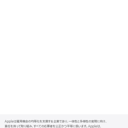
A
p
Appleは雇用機会の均等化を支援する企業であり、一体性と多様性の実現に向け、
p
責任を持って取り組み、すべての応募者を公正かつ平等に扱います。Appleは、