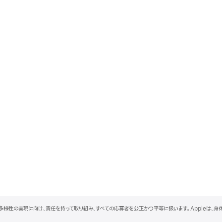
と多様性の実現に向け、責任を持って取り組み、すべての応募者を公正かつ平等に扱います。Appleは、