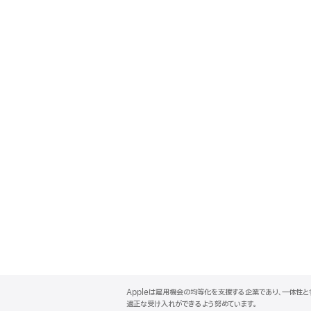
A
p
Appleは雇用機会の均等化を支援する企業であり、一体性
p
適正な受け入れができるよう努めています。