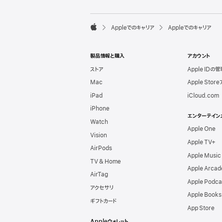
l
e
F

Appleでのキャリア
Appleでのキャリア
o
A
o
p
t
p
e
製品情報と購入
アカウント
l
r
e
ストア
Apple IDの管
Mac
Apple Stor
iPad
iCloud.com
iPhone
エンターテイン
Watch
Apple One
Vision
Apple TV+
AirPods
Apple Music
TV & Home
Apple Arcad
AirTag
Apple Podca
アクセサリ
Apple Books
ギフトカード
App Store
Appleウォレット