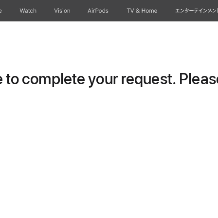
e
Watch
Vision
AirPods
TV & Home
エンターテインメン
to complete your request. Please 