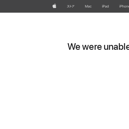
Apple
ストア
Mac
iPad
iPhon
We were unable 