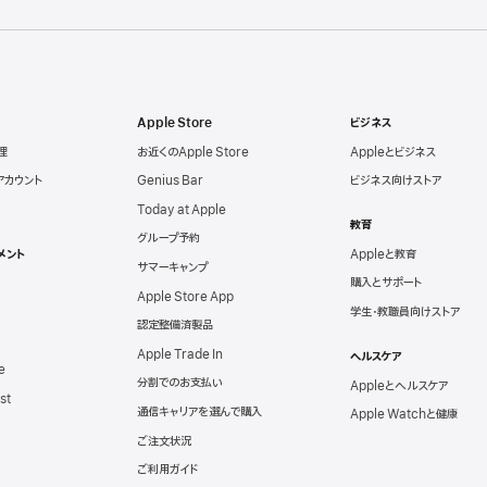
Apple Store
ビジネス
理
お近くのApple Store
Appleとビジネス
eアカウント
Genius Bar
ビジネス向けストア
Today at Apple
教育
グループ予約
メント
Appleと教育
サマーキャンプ
購入とサポート
Apple Store App
学生・教職員向けストア
認定整備済製品
Apple Trade In
ヘルスケア
e
分割でのお支払い
Appleとヘルスケア
st
通信キャリアを選んで購入
Apple Watchと健康
ご注文状況
ご利用ガイド