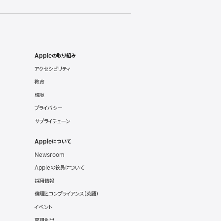
Appleの取り組み
アクセシビリティ
教育
環境
プライバシー
サプライチェーン
Appleについて
Newsroom
Appleの役員について
採用情報
倫理とコンプライアンス
（英語）
イベント
雇用創出