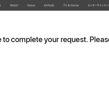
e
Watch
Vision
AirPods
TV & Home
エンターテインメン
to complete your request. Please 