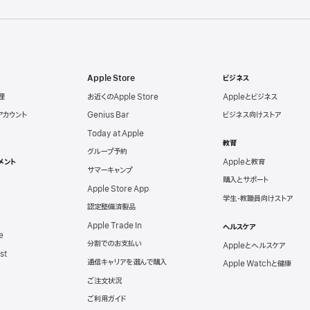
Apple Store
ビジネス
理
お近くのApple Store
Appleとビジネス
eアカウント
Genius Bar
ビジネス向けストア
Today at Apple
教育
グループ予約
メント
Appleと教育
サマーキャンプ
購入とサポート
Apple Store App
学生・教職員向けストア
認定整備済製品
Apple Trade In
ヘルスケア
e
分割でのお支払い
Appleとヘルスケア
st
通信キャリアを選んで購入
Apple Watchと健康
ご注文状況
ご利用ガイド