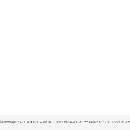
と多様性の実現に向け、責任を持って取り組み、すべての応募者を公正かつ平等に扱います。Appleは、