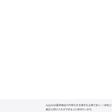
A
p
Appleは雇用機会の均等化を支援する企業であり、一体性
p
適正な受け入れができるよう努めています。