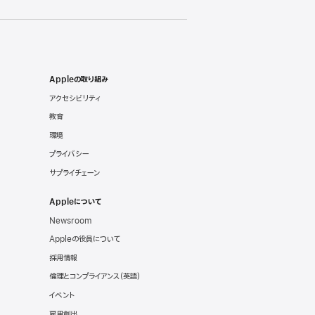
Appleの取り組み
アクセシビリティ
教育
環境
プライバシー
サプライチェーン
Appleについて
Newsroom
Appleの役員について
採用情報
倫理とコンプライアンス
（英語）
イベント
雇用創出