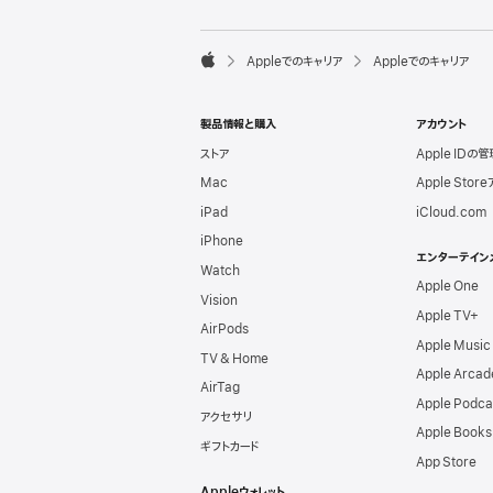
l
e
F

Appleでのキャリア
Appleでのキャリア
o
A
o
p
t
p
e
製品情報と購入
アカウント
l
r
e
ストア
Apple IDの管
Mac
Apple Stor
iPad
iCloud.com
iPhone
エンターテイン
Watch
Apple One
Vision
Apple TV+
AirPods
Apple Music
TV & Home
Apple Arcad
AirTag
Apple Podca
アクセサリ
Apple Books
ギフトカード
App Store
Appleウォレット