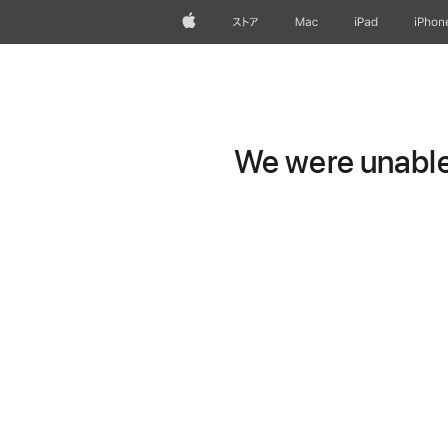
Apple
ストア
Mac
iPad
iPhon
We were unable 