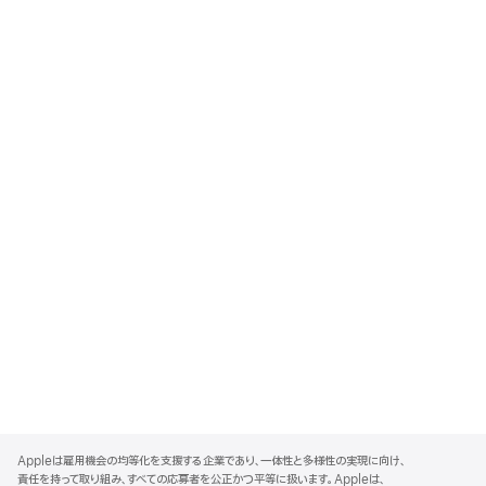
A
p
Appleは雇用機会の均等化を支援する企業であり、一体性と多様性の実現に向け、
p
責任を持って取り組み、すべての応募者を公正かつ平等に扱います。Appleは、