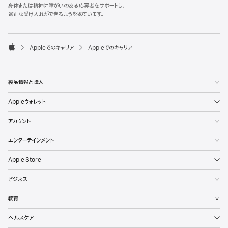
l
身体または精神に障がいのある応募者をサポートし、
e
適正な受け入れができるよう努めています。
F
o
o

Appleでのキャリア
Appleでのキャリア
t
A
e
p
r
p
l
製品情報と購入
e
Appleウォレット
アカウント
エンターテインメント
Apple Store
ビジネス
教育
ヘルスケア