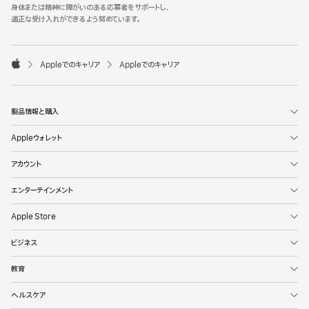
l
身体または精神に障がいのある応募者をサポートし、
e
適正な受け入れができるよう努めています。
F
o
o

Appleでのキャリア
Appleでのキャリア
t
A
e
p
r
p
l
製品情報と購入
e
Appleウォレット
アカウント
エンターテインメント
Apple Store
ビジネス
教育
ヘルスケア