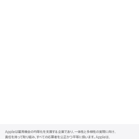
A
p
Appleは雇用機会の均等化を支援する企業であり、一体性と多様性の実現に向け、
p
責任を持って取り組み、すべての応募者を公正かつ平等に扱います。Appleは、