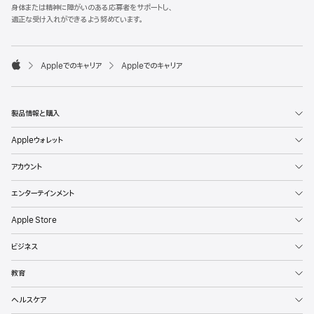
l
身体または精神に障がいのある応募者をサポートし、
e
適正な受け入れができるよう努めています。
F
o
o

Appleでのキャリア
Appleでのキャリア
t
A
e
p
r
p
l
製品情報と購入
e
Appleウォレット
アカウント
エンターテインメント
Apple Store
ビジネス
教育
ヘルスケア