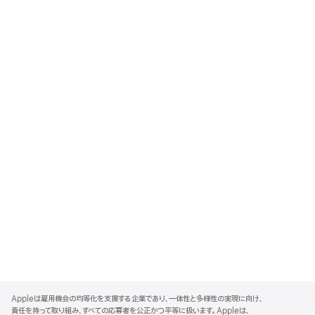
A
p
Appleは雇用機会の均等化を支援する企業であり、一体性と多様性の実現に向け、
p
責任を持って取り組み、すべての応募者を公正かつ平等に扱います。Appleは、