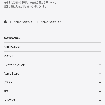
l
身体または精神に障がいのある応募者をサポートし、
e
適正な受け入れができるよう努めています。
F
o
o

Appleでのキャリア
Appleでのキャリア
t
A
e
p
r
p
l
製品情報と購入
e
Appleウォレット
アカウント
エンターテインメント
Apple Store
ビジネス
教育
ヘルスケア