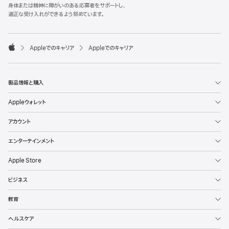
l
身体または精神に障がいのある応募者をサポートし、
e
適正な受け入れができるよう努めています。
F
o
o

Appleでのキャリア
Appleでのキャリア
t
A
e
p
r
p
l
製品情報と購入
e
Appleウォレット
アカウント
エンターテインメント
Apple Store
ビジネス
教育
ヘルスケア