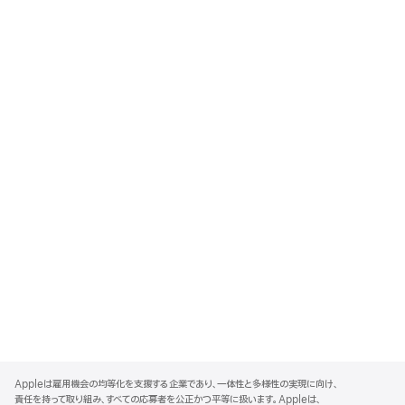
A
p
Appleは雇用機会の均等化を支援する企業であり、一体性と多様性の実現に向け、
p
責任を持って取り組み、すべての応募者を公正かつ平等に扱います。Appleは、