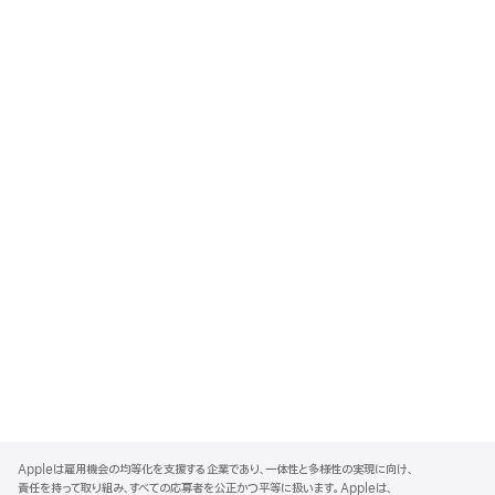
A
p
Appleは雇用機会の均等化を支援する企業であり、一体性と多様性の実現に向け、
p
責任を持って取り組み、すべての応募者を公正かつ平等に扱います。Appleは、