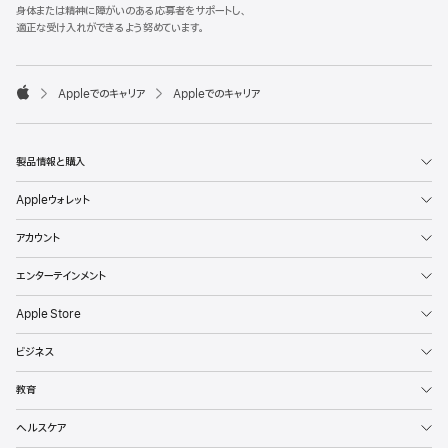
l
身体または精神に障がいのある応募者をサポートし、
e
適正な受け入れができるよう努めています。
F
o
o

Appleでのキャリア
Appleでのキャリア
t
A
e
p
r
p
l
製品情報と購入
e
Appleウォレット
アカウント
エンターテインメント
Apple Store
ビジネス
教育
ヘルスケア