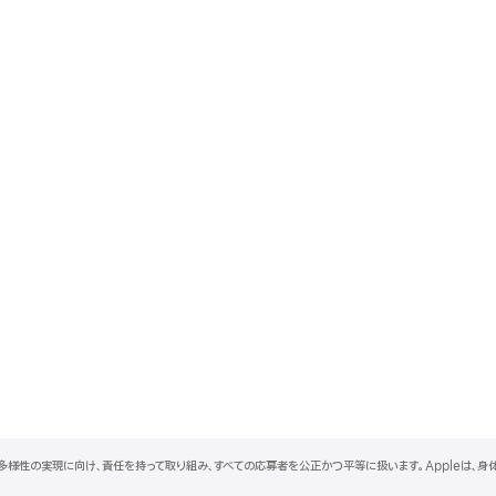
と多様性の実現に向け、責任を持って取り組み、すべての応募者を公正かつ平等に扱います。Appleは、