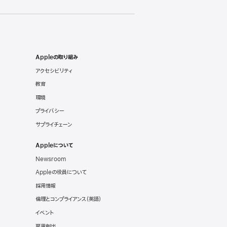
Appleの取り組み
アクセシビリティ
教育
環境
プライバシー
サプライチェーン
Appleについて
Newsroom
Appleの役員について
採用情報
倫理とコンプライアンス
（英語）
イベント
雇用創出