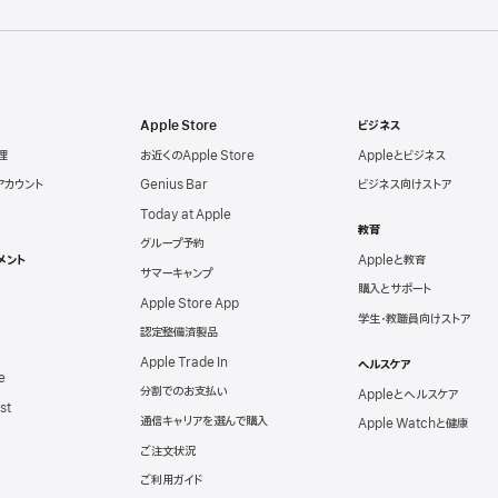
Apple Store
ビジネス
理
お近くのApple Store
Appleとビジネス
eアカウント
Genius Bar
ビジネス向けストア
Today at Apple
教育
グループ予約
メント
Appleと教育
サマーキャンプ
購入とサポート
Apple Store App
学生・教職員向けストア
認定整備済製品
Apple Trade In
ヘルスケア
e
分割でのお支払い
Appleとヘルスケア
st
通信キャリアを選んで購入
Apple Watchと健康
ご注文状況
ご利用ガイド