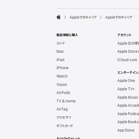
l
e
F

Appleでのキャリア
Appleでのキャリア
o
A
o
p
t
p
e
製品情報と購入
アカウント
l
r
e
ストア
Apple IDの管
Mac
Apple Stor
iPad
iCloud.com
iPhone
エンターテイン
Watch
Apple One
Vision
Apple TV+
AirPods
Apple Music
TV & Home
Apple Arcad
AirTag
Apple Podca
アクセサリ
Apple Books
ギフトカード
App Store
Appleウォレット