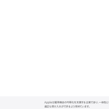
A
p
Appleは雇用機会の均等化を支援する企業であり、一体性
p
適正な受け入れができるよう努めています。