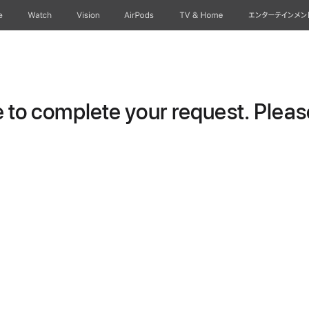
e
Watch
Vision
AirPods
TV & Home
エンターテインメン
to complete your request. Please 