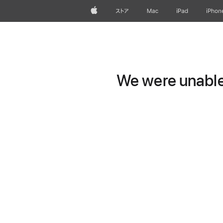
Apple
ストア
Mac
iPad
iPhon
We were unable 