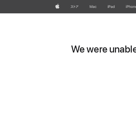
Apple
ストア
Mac
iPad
iPhon
We were unable 