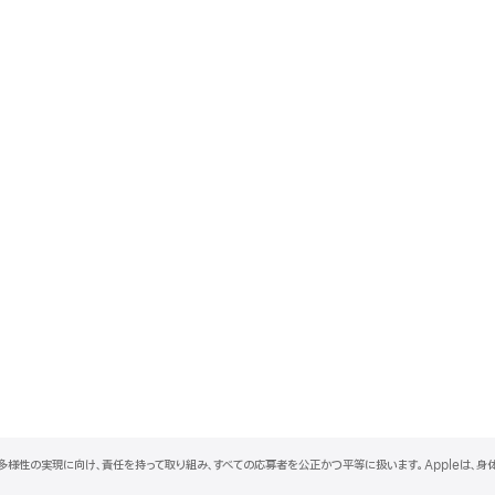
と多様性の実現に向け、責任を持って取り組み、すべての応募者を公正かつ平等に扱います。Appleは、