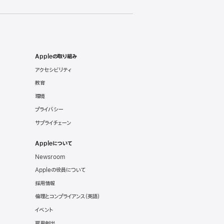
Appleの取り組み
アクセシビリティ
教育
環境
プライバシー
サプライチェーン
Appleについて
Newsroom
Appleの役員について
採用情報
倫理とコンプライアンス
（英語）
イベント
雇用創出