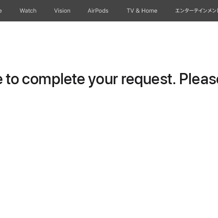
e
Watch
Vision
AirPods
TV & Home
エンターテインメン
to complete your request. Please 