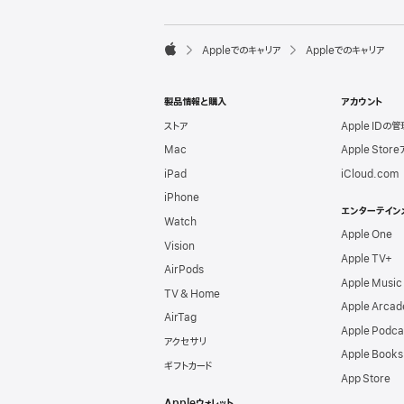
l
e
F

Appleでのキャリア
Appleでのキャリア
o
A
o
p
t
p
e
製品情報と購入
アカウント
l
r
e
ストア
Apple IDの管
Mac
Apple Stor
iPad
iCloud.com
iPhone
エンターテイン
Watch
Apple One
Vision
Apple TV+
AirPods
Apple Music
TV & Home
Apple Arcad
AirTag
Apple Podca
アクセサリ
Apple Books
ギフトカード
App Store
Appleウォレット