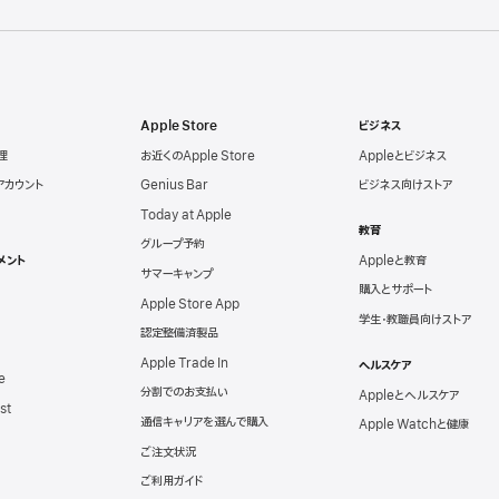
Apple Store
ビジネス
理
お近くのApple Store
Appleとビジネス
eアカウント
Genius Bar
ビジネス向けストア
Today at Apple
教育
グループ予約
メント
Appleと教育
サマーキャンプ
購入とサポート
Apple Store App
学生・教職員向けストア
認定整備済製品
Apple Trade In
ヘルスケア
e
分割でのお支払い
Appleとヘルスケア
st
通信キャリアを選んで購入
Apple Watchと健康
ご注文状況
ご利用ガイド