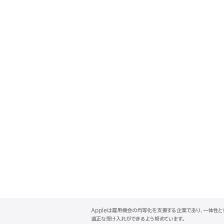
A
p
Appleは雇用機会の均等化を支援する企業であり、一体性
p
適正な受け入れができるよう努めています。