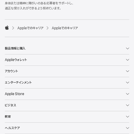
l
身体または精神に障がいのある応募者をサポートし、
e
適正な受け入れができるよう努めています。
F
o
o

Appleでのキャリア
Appleでのキャリア
t
A
e
p
r
p
l
製品情報と購入
e
Appleウォレット
アカウント
エンターテインメント
Apple Store
ビジネス
教育
ヘルスケア