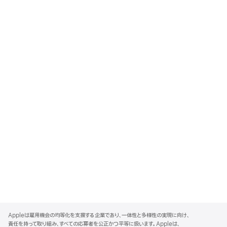
A
p
Appleは雇用機会の均等化を支援する企業であり、一体性と多様性の実現に向け、
p
責任を持って取り組み、すべての応募者を公正かつ平等に扱います。Appleは、