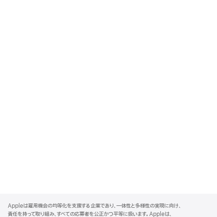
A
p
Appleは雇用機会の均等化を支援する企業であり、一体性と多様性の実現に向け、
p
責任を持って取り組み、すべての応募者を公正かつ平等に扱います。Appleは、