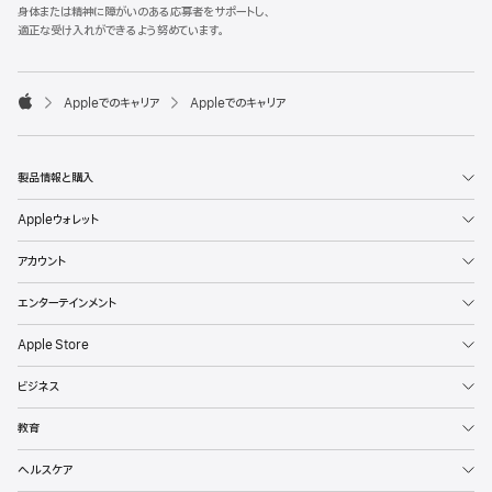
l
身体または精神に障がいのある応募者をサポートし、
e
適正な受け入れができるよう努めています。
F
o
o

Appleでのキャリア
Appleでのキャリア
t
A
e
p
r
p
l
製品情報と購入
e
Appleウォレット
アカウント
エンターテインメント
Apple Store
ビジネス
教育
ヘルスケア