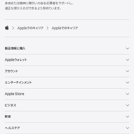
l
身体または精神に障がいのある応募者をサポートし、
e
適正な受け入れができるよう努めています。
F
o
o

Appleでのキャリア
Appleでのキャリア
t
A
e
p
r
p
l
製品情報と購入
e
Appleウォレット
アカウント
エンターテインメント
Apple Store
ビジネス
教育
ヘルスケア