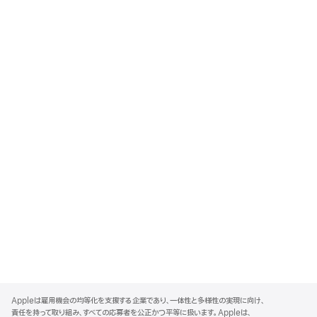
A
p
Appleは雇用機会の均等化を支援する企業であり、一体性と多様性の実現に向け、
p
責任を持って取り組み、すべての応募者を公正かつ平等に扱います。Appleは、