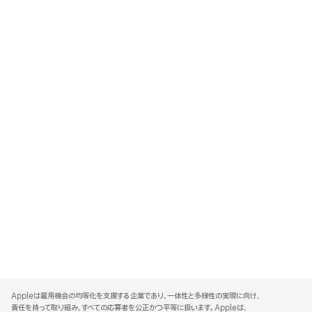
A
p
Appleは雇用機会の均等化を支援する企業であり、一体性と多様性の実現に向け、
p
責任を持って取り組み、すべての応募者を公正かつ平等に扱います。Appleは、