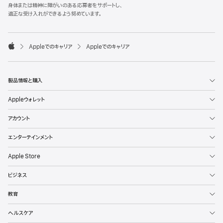
l
身体または精神に障がいのある応募者をサポートし、
e
適正な受け入れができるよう努めています。
F
o
o

Appleでのキャリア
Appleでのキャリア
t
A
e
p
r
p
l
製品情報と購入
e
Appleウォレット
アカウント
エンターテインメント
Apple Store
ビジネス
教育
ヘルスケア