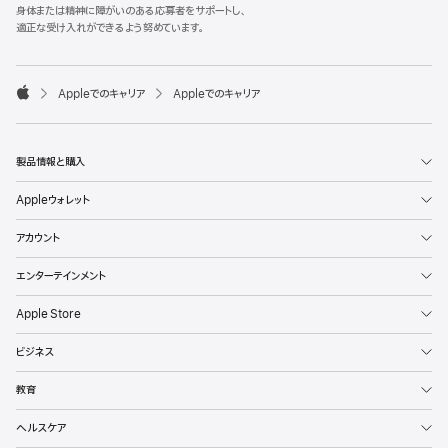
l
身体または精神に障がいのある応募者をサポートし、
e
適正な受け入れができるよう努めています。
F
o
o

Appleでのキャリア
Appleでのキャリア
t
A
e
p
r
p
l
製品情報と購入
e
Appleウォレット
アカウント
エンターテインメント
Apple Store
ビジネス
教育
ヘルスケア