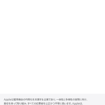
A
p
Appleは雇用機会の均等化を支援する企業であり、一体性と多様性の実現に向け、
p
責任を持って取り組み、すべての応募者を公正かつ平等に扱います。Appleは、