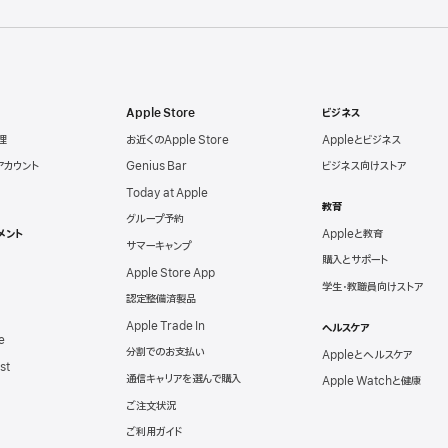
Apple Store
ビジネス
理
お近くのApple Store
Appleとビジネス
eアカウント
Genius Bar
ビジネス向けストア
Today at Apple
教育
グループ予約
メント
Appleと教育
サマーキャンプ
購入とサポート
Apple Store App
学生・教職員向けストア
認定整備済製品
Apple Trade In
ヘルスケア
e
分割でのお支払い
Appleとヘルスケア
st
通信キャリアを選んで購入
Apple Watchと健康
ご注文状況
ご利用ガイド