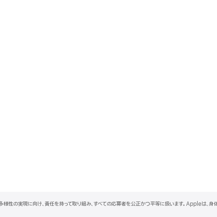
と多様性の実現に向け、責任を持って取り組み、すべての応募者を公正かつ平等に扱います。Appleは、