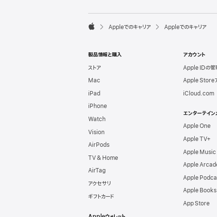
l
e
F

Appleでのキャリア
Appleでのキャリア
o
A
o
p
t
p
e
製品情報と購入
アカウント
l
r
e
ストア
Apple IDの管
Mac
Apple Stor
iPad
iCloud.com
iPhone
エンターテイン
Watch
Apple One
Vision
Apple TV+
AirPods
Apple Music
TV & Home
Apple Arcad
AirTag
Apple Podca
アクセサリ
Apple Books
ギフトカード
App Store
Appleウォレット