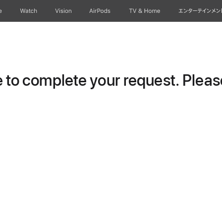
e
Watch
Vision
AirPods
TV & Home
エンターテインメン
to complete your request. Please 