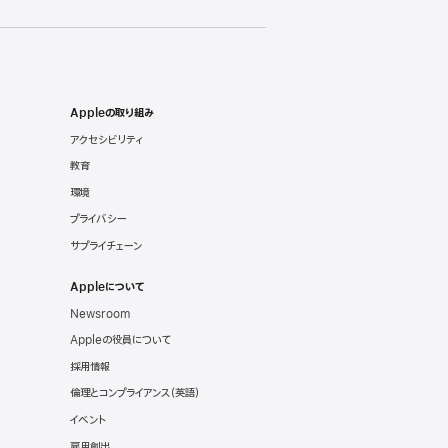
Appleの取り組み
アクセシビリティ
教育
環境
プライバシー
サプライチェーン
Appleについて
Newsroom
Appleの役員について
採用情報
倫理とコンプライアンス
（英語）
イベント
雇用創出