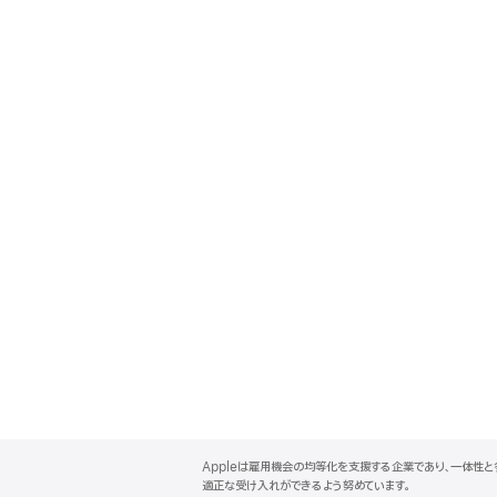
A
p
Appleは雇用機会の均等化を支援する企業であり、一体性
p
適正な受け入れができるよう努めています。