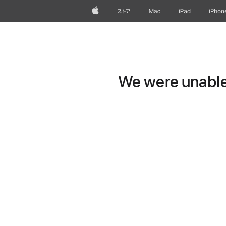
Apple
ストア
Mac
iPad
iPhon
We were unable 