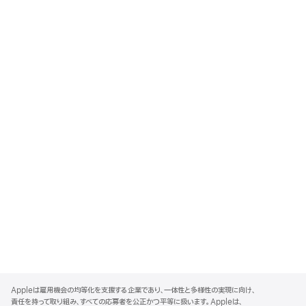
A
p
Appleは雇用機会の均等化を支援する企業であり、一体性と多様性の実現に向け、
p
責任を持って取り組み、すべての応募者を公正かつ平等に扱います。Appleは、