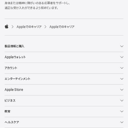
l
身体または精神に障がいのある応募者をサポートし、
e
適正な受け入れができるよう努めています。
F
o
o

Appleでのキャリア
Appleでのキャリア
t
A
e
p
r
p
l
製品情報と購入
e
Appleウォレット
アカウント
エンターテインメント
Apple Store
ビジネス
教育
ヘルスケア