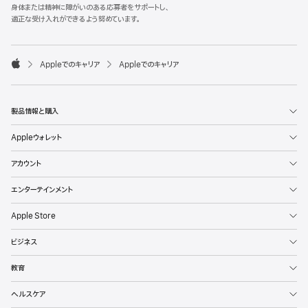
l
身体または精神に障がいのある応募者をサポートし、
e
適正な受け入れができるよう努めています。
F
o
o

Appleでのキャリア
Appleでのキャリア
t
A
e
p
r
p
l
製品情報と購入
e
Appleウォレット
アカウント
エンターテインメント
Apple Store
ビジネス
教育
ヘルスケア