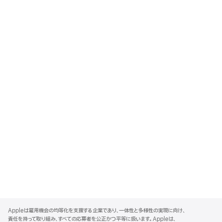
A
p
Appleは雇用機会の均等化を支援する企業であり、一体性と多様性の実現に向け、
p
責任を持って取り組み、すべての応募者を公正かつ平等に扱います。Appleは、